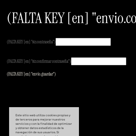
(FALTA KEY [en] "envio.c
(FALTA KEY [en] "str.contraseña")
(FALTA KEY [en] "str.confirmar contraseña")
(FALTA KEY [en] "envio.guardar")
Este sitio web utiliza cookies propias y
de terceros para mejorar nuestros
servicios y con la finalidad de optimizar
y obtener datos estadísticos de la
navegación de sus usuarios. Si