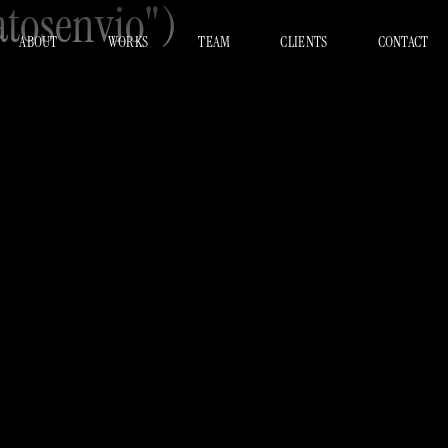
atosenvio")
ABOUT
WORKS
TEAM
CLIENTS
CONTACT