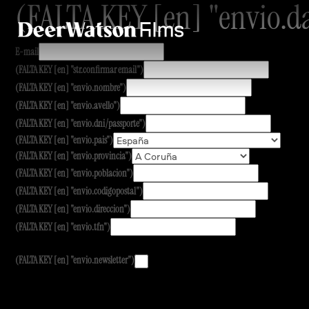
(FALTA KEY [en] "envio.d
E-mail
(FALTA KEY [en] "str.confirmar email")
(FALTA KEY [en] "envio.nombre")
(FALTA KEY [en] "envio.avello")
(FALTA KEY [en] "envio.dni/passporte")
(FALTA KEY [en] "envio.pais")
(FALTA KEY [en] "envio.provincia")
(FALTA KEY [en] "envio.poblacion")
(FALTA KEY [en] "envio.codigopostal")
(FALTA KEY [en] "envio.direccion")
(FALTA KEY [en] "envio.tfn")
(FALTA KEY [en] "envio.newsletter")