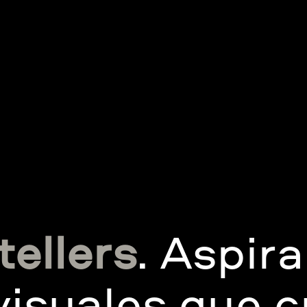
ellers
. Aspir
visuales que 