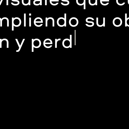
mpliendo su o
 y perdurand