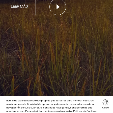
LEER MÁS
Este sitio web utiliza cookies propias y de terceros para mejorar nuestros
servicios y con la finalidad de optimizar y obtener datos estadísticos de la
navegación de sus usuarios. Si continúas navegando, consideramos que
ACEPTAR
aceptas su uso. Para más informacíon consulta nuestra
Política de Cookies
.