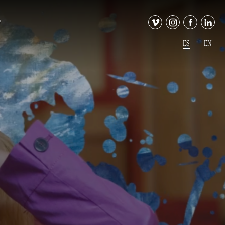
O
ES
EN