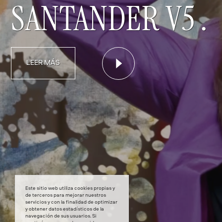
SANTANDER V5 .
LEER MÁS
Este sitio web utiliza cookies propias y
de terceros para mejorar nuestros
servicios y con la finalidad de optimizar
y obtener datos estadísticos de la
navegación de sus usuarios. Si